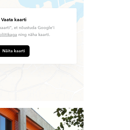
Vaata kaarti
kaarti", et nõustuda Google'i
liitikaga
ning näha kaarti.
Näita kaarti