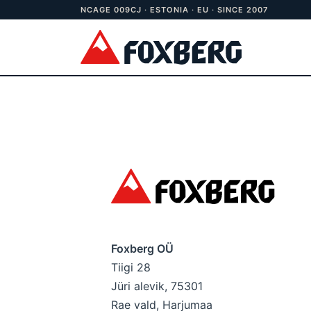
NCAGE 009CJ · ESTONIA · EU · SINCE 2007
Foxberg OÜ
Tiigi 28
Jüri alevik, 75301
Rae vald, Harjumaa